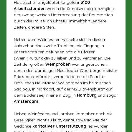
Haiselscher eingeläutet. Ungefähr
3100
Arbeitsstunden
waren dafür notwendig, abzüglich
der zwangsweisen Unterbrechung der Bauarbeiten
durch die Polizei an Christi Himmelfahrt. Andere
Zeiten, andere Sitten…
Neben dem Weinfest entwickelte sich in diesem
Jahrzehnt eine zweite Tradition, die Eingang in
unsere Statuten gefunden hat: die Pfälzer
(Wein-)Kultur aktiv zu leben und zu verbreiten. Die
Zeit der großen
Weinproben
war angebrochen:
durch den damaligen Neustadter Oberbürgermeister
Brix stark gefördert, veranstalteten die Feucht-
Fröhlichen Neustadter Weinproben im heimischen
Saalbau, in Markdorf, auf der MS „Ravensburg“ auf
dem Bodensee, in einem Zug, in
Hamburg
und sogar
Amsterdam
.
Neben Weinfesten und -proben kam aber auch die
Geselligkeit nicht zu kurz, genausowenig wie der
Gedanke
karitativer Unterstützung
: es wurden