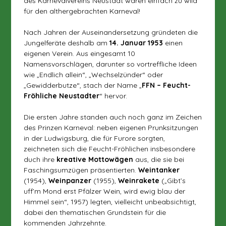
des Karnevalvereins Neustadt waren einfach zu wild
für den althergebrachten Karneval!
Nach Jahren der Auseinandersetzung gründeten die
Jungelferäte deshalb am
14. Januar 1953
einen
eigenen Verein. Aus eingesamt 10
Namensvorschlägen, darunter so vortreffliche Ideen
wie „Endlich allein“, „Wechselzünder“ oder
„Gewidderbutze“, stach der Name „
FFN – Feucht-
Fröhliche Neustadter
“ hervor.
Die ersten Jahre standen auch noch ganz im Zeichen
des Prinzen Karneval: neben eigenen Prunksitzungen
in der Ludwigsburg, die für Furore sorgten,
zeichneten sich die Feucht-Fröhlichen insbesondere
duch ihre
kreative Mottowägen
aus, die sie bei
Faschingsumzügen präsentierten.
Weintanker
(1954),
Weinpanzer
(1955),
Weinrakete
(„Gibt’s
uff’m Mond erst Pfälzer Wein, wird ewig blau der
Himmel sein“, 1957) legten, vielleicht unbeabsichtigt,
dabei den thematischen Grundstein für die
kommenden Jahrzehnte.